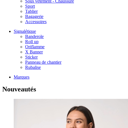
Sous vêtement - Chaussure
Sport
Tablier
Bagagerie
Accessoires
Signalétique
Banderole
Roll up
Oriflamme
X Banner
Sticker
Panneau de chantier
Rubalise
Marques
Nouveautés