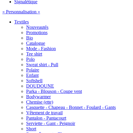
Signalétique
« Personnalisation »
Textiles
Nouveautés
Promotions
Bio
Catalogue
Mode - Fashion
Tee shirt
Polo
Sweat shirt - Pull
Polaire
Enfant
Softshell
Déménagement de Coprintex
DOUDOUNE
Parka - Blouson - Coupe vent
Bodywarmer
Chemise (ette)
Casquette - Chapeau - Bonnet - Foulard - Gants
Vêtement de travail
Pantalon - Pantacourt
Serviette - Gant - Peignoir
Short