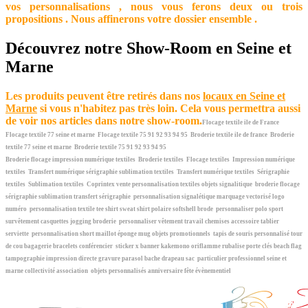
vos personnalisations , nous vous ferons deux ou trois
propositions . Nous affinerons votre dossier ensemble .
Découvrez notre Show-Room en Seine et
Marne
Les produits peuvent être retirés dans nos
locaux en Seine et
Marne
si vous n'habitez pas très loin. Cela vous permettra aussi
de voir nos articles dans notre show-room.
Flocage textile ile de France
Flocage textile 77 seine et marne
Flocage textile 75 91 92 93 94 95
Broderie textile ile de france
Broderie
textile 77 seine et marne
Broderie textile 75 91 92 93 94 95
Broderie flocage impression numérique textiles
Broderie textiles
Flocage textiles
Impression numérique
textiles
Transfert numérique sérigraphie sublimation textiles
Transfert numérique textiles
Sérigraphie
textiles
Sublimation textiles
Coprintex vente personnalisation textiles objets signalitique
broderie flocage
sérigraphie sublimation transfert sérigraphie
personnalisation signalétique marquage vectorisé logo
numéro
personnalisation textile tee shirt sweat shirt polaire softshell brode
personnaliser polo sport
survêtement casquettes jogging broderie
personnaliser vêtement travail chemises accessoire tablier
serviette
personnalisation short maillot éponge mug objets promotionnels
tapis de souris personnalisé tour
de cou bagagerie bracelets conférencier
sticker x banner kakemono oriflamme rubalise porte clés beach flag
tampographie impression directe gravure parasol bache drapeau sac
particulier professionnel seine et
marne collectivité association
objets personnalisés anniversaire fête évènementiel