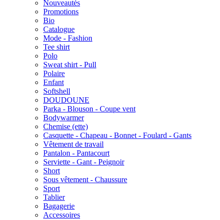
Nouveautés
Promotions
Bio
Catalogue
Mode - Fashion
Tee shirt
Polo
Sweat shirt - Pull
Polaire
Enfant
Softshell
DOUDOUNE
Parka - Blouson - Coupe vent
Bodywarmer
Chemise (ette)
Casquette - Chapeau - Bonnet - Foulard - Gants
Vêtement de travail
Pantalon - Pantacourt
Serviette - Gant - Peignoir
Short
Sous vêtement - Chaussure
Sport
Tablier
Bagagerie
Accessoires