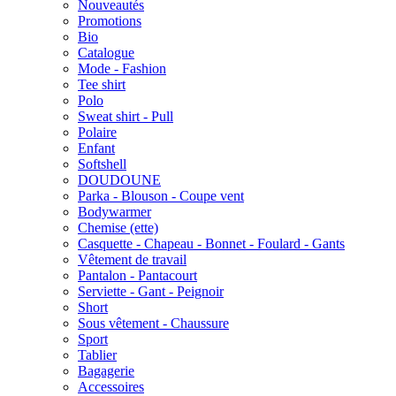
Nouveautés
Promotions
Bio
Catalogue
Mode - Fashion
Tee shirt
Polo
Sweat shirt - Pull
Polaire
Enfant
Softshell
DOUDOUNE
Parka - Blouson - Coupe vent
Bodywarmer
Chemise (ette)
Casquette - Chapeau - Bonnet - Foulard - Gants
Vêtement de travail
Pantalon - Pantacourt
Serviette - Gant - Peignoir
Short
Sous vêtement - Chaussure
Sport
Tablier
Bagagerie
Accessoires