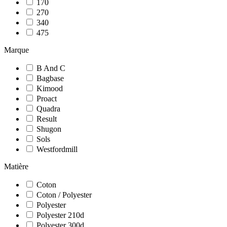
170
270
340
475
Marque
B And C
Bagbase
Kimood
Proact
Quadra
Result
Shugon
Sols
Westfordmill
Matière
Coton
Coton / Polyester
Polyester
Polyester 210d
Polyester 300d