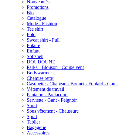
Nouveautés
Promotions
Bio
Catalogue
Mode - Fashion
Tee shirt
Polo
Sweat shirt - Pull
Polaire
Enfant
Softshell
DOUDOUNE
Parka - Blouson - Coupe vent
Bodywarmer
Chemise (ette)
Casquette - Chapeau - Bonnet - Foulard - Gants
Vêtement de travail
Pantalon - Pantacourt
Serviette - Gant - Peignoir
Short
Sous vêtement - Chaussure
Sport
Tablier
Bagagerie
Accessoires