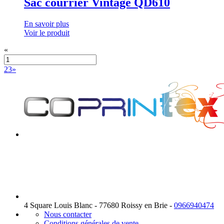
Sac courrier Vintage QD610
En savoir plus
Voir le produit
«
2
3
»
4 Square Louis Blanc - 77680 Roissy en Brie -
0966940474
Nous contacter
Conditions générales de vente