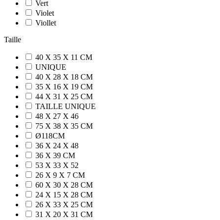
Vert
Violet
Viollet
Taille
40 X 35 X 11 CM
UNIQUE
40 X 28 X 18 CM
35 X 16 X 19 CM
44 X 31 X 25 CM
TAILLE UNIQUE
48 X 27 X 46
75 X 38 X 35 CM
Ø118CM
36 X 24 X 48
36 X 39 CM
53 X 33 X 52
26 X 9 X 7 CM
60 X 30 X 28 CM
24 X 15 X 28 CM
26 X 33 X 25 CM
31 X 20 X 31 CM