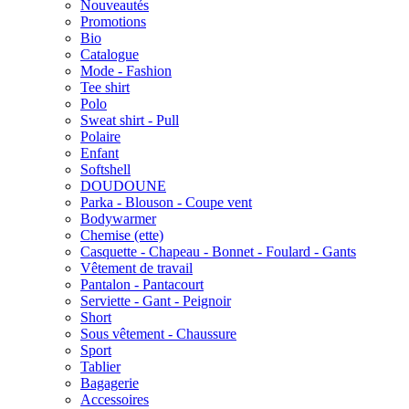
Nouveautés
Promotions
Bio
Catalogue
Mode - Fashion
Tee shirt
Polo
Sweat shirt - Pull
Polaire
Enfant
Softshell
DOUDOUNE
Parka - Blouson - Coupe vent
Bodywarmer
Chemise (ette)
Casquette - Chapeau - Bonnet - Foulard - Gants
Vêtement de travail
Pantalon - Pantacourt
Serviette - Gant - Peignoir
Short
Sous vêtement - Chaussure
Sport
Tablier
Bagagerie
Accessoires