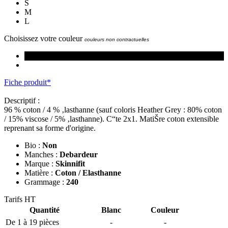
S
M
L
Choisissez votre couleur
couleurs non contractuelles
Fiche produit*
Descriptif :
96 % coton / 4 % ‚lasthanne (sauf coloris Heather Grey : 80% coton
/ 15% viscose / 5% ‚lasthanne). C“te 2x1. MatiŠre coton extensible
reprenant sa forme d'origine.
Bio :
Non
Manches :
Debardeur
Marque :
Skinnifit
Matière :
Coton / Elasthanne
Grammage :
240
Tarifs HT
Quantité
Blanc
Couleur
De 1 à 19 pièces
-
-