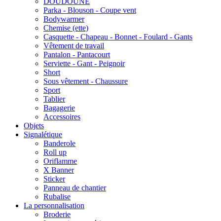
DOUDOUNE
Parka - Blouson - Coupe vent
Bodywarmer
Chemise (ette)
Casquette - Chapeau - Bonnet - Foulard - Gants
Vêtement de travail
Pantalon - Pantacourt
Serviette - Gant - Peignoir
Short
Sous vêtement - Chaussure
Sport
Tablier
Bagagerie
Accessoires
Objets
Signalétique
Banderole
Roll up
Oriflamme
X Banner
Sticker
Panneau de chantier
Rubalise
La personnalisation
Broderie