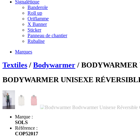
Signalétique
Banderole
Roll up
Oriflamme
X Banner
Sticker
Panneau de chantier
Rubalise
Marques
Textiles
/
Bodywarmer
/ BODYWARMER 
BODYWARMER UNISEXE RÉVERSIBL
Marque :
SOLS
Référence :
COP52017