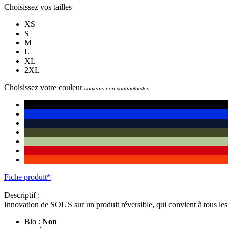
Choisissez vos tailles
XS
S
M
L
XL
2XL
Choisissez votre couleur
couleurs non contractuelles
Fiche produit*
Descriptif :
Innovation de SOL'S sur un produit réversible, qui convient à tous l
Bio :
Non