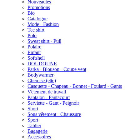
Nouveautés
Promotions
Bio
Catalogue
Mode - Fashion
Tee shirt
Polo
Sweat shirt - Pull
Polaire
Enfant
Softshell
DOUDOUNE
Parka - Blouson - Coupe vent
Bodywarmer
Chemise (ette)
Casquette - Chapeau - Bonnet - Foulard - Gants
Vêtement de travail
Pantalon - Pantacourt
Serviette - Gant - Peignoir
Short
Sous vêtement - Chaussure
Sport
Tablier
Bagagerie
Accessoires