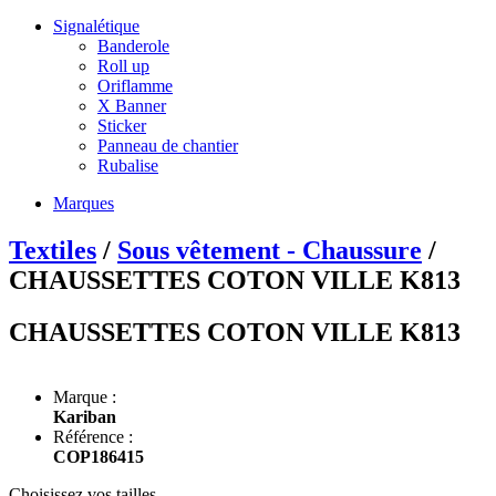
Signalétique
Banderole
Roll up
Oriflamme
X Banner
Sticker
Panneau de chantier
Rubalise
Marques
Textiles
/
Sous vêtement - Chaussure
/
CHAUSSETTES COTON VILLE K813
CHAUSSETTES COTON VILLE K813
Marque :
Kariban
Référence :
COP186415
Choisissez vos tailles