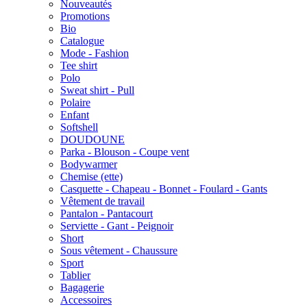
Nouveautés
Promotions
Bio
Catalogue
Mode - Fashion
Tee shirt
Polo
Sweat shirt - Pull
Polaire
Enfant
Softshell
DOUDOUNE
Parka - Blouson - Coupe vent
Bodywarmer
Chemise (ette)
Casquette - Chapeau - Bonnet - Foulard - Gants
Vêtement de travail
Pantalon - Pantacourt
Serviette - Gant - Peignoir
Short
Sous vêtement - Chaussure
Sport
Tablier
Bagagerie
Accessoires