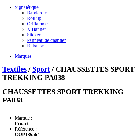
Signalétique
Banderole
Roll up
Oriflamme
X Banner
Sticker
Panneau de chantier
Rubalise
Marques
Textiles
/
Sport
/ CHAUSSETTES SPORT
TREKKING PA038
CHAUSSETTES SPORT TREKKING
PA038
Marque :
Proact
Référence :
COP186564