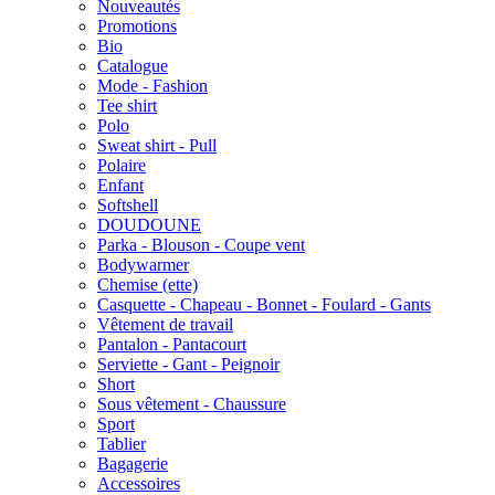
Nouveautés
Promotions
Bio
Catalogue
Mode - Fashion
Tee shirt
Polo
Sweat shirt - Pull
Polaire
Enfant
Softshell
DOUDOUNE
Parka - Blouson - Coupe vent
Bodywarmer
Chemise (ette)
Casquette - Chapeau - Bonnet - Foulard - Gants
Vêtement de travail
Pantalon - Pantacourt
Serviette - Gant - Peignoir
Short
Sous vêtement - Chaussure
Sport
Tablier
Bagagerie
Accessoires