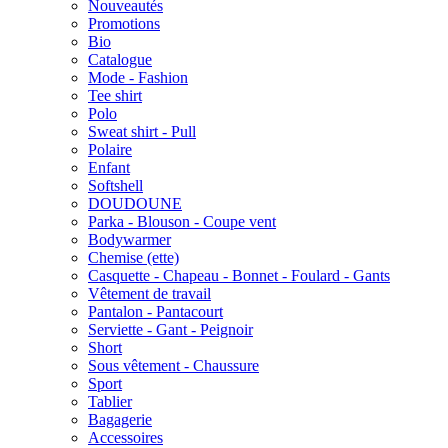
Nouveautés
Promotions
Bio
Catalogue
Mode - Fashion
Tee shirt
Polo
Sweat shirt - Pull
Polaire
Enfant
Softshell
DOUDOUNE
Parka - Blouson - Coupe vent
Bodywarmer
Chemise (ette)
Casquette - Chapeau - Bonnet - Foulard - Gants
Vêtement de travail
Pantalon - Pantacourt
Serviette - Gant - Peignoir
Short
Sous vêtement - Chaussure
Sport
Tablier
Bagagerie
Accessoires