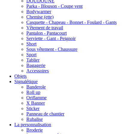
DOUDOUNE
Parka - Blouson - Coupe vent
Bodywarmer
Chemise (ette)
Casquette - Chapeau - Bonnet - Foulard - Gants
Vêtement de travail
Pantalon - Pantacourt
Serviette - Gant - Peignoir
Short
Sous vêtement - Chaussure
Sport
Tablier
Bagagerie
Accessoires
Objets
Signalétique
Banderole
Roll up
Oriflamme
X Banner
Sticker
Panneau de chantier
Rubalise
La personnalisation
Broderie