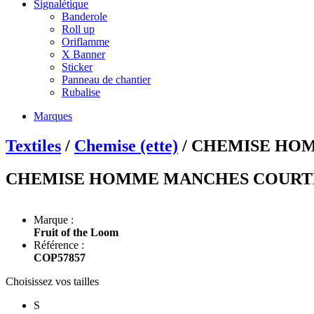
Signalétique
Banderole
Roll up
Oriflamme
X Banner
Sticker
Panneau de chantier
Rubalise
Marques
Textiles
/
Chemise (ette)
/ CHEMISE HOM
CHEMISE HOMME MANCHES COURTES 
Marque :
Fruit of the Loom
Référence :
COP57857
Choisissez vos tailles
S