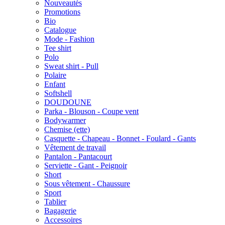
Nouveautés
Promotions
Bio
Catalogue
Mode - Fashion
Tee shirt
Polo
Sweat shirt - Pull
Polaire
Enfant
Softshell
DOUDOUNE
Parka - Blouson - Coupe vent
Bodywarmer
Chemise (ette)
Casquette - Chapeau - Bonnet - Foulard - Gants
Vêtement de travail
Pantalon - Pantacourt
Serviette - Gant - Peignoir
Short
Sous vêtement - Chaussure
Sport
Tablier
Bagagerie
Accessoires